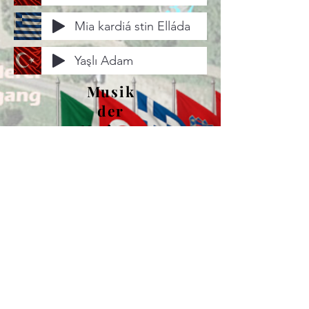
Mia kardiá stin Elláda
Yaşlı Adam
Musik
der
Natione
n in
unserem
Verein
Alle Texte und Musik getextet & arrangiert
von Reimund Rau.
Impressum