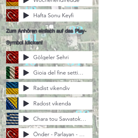
Wochenendfreude
Hafta Sonu Keyfi
Zum Anhören einfach auf das Play-
Symbol klicken!
Gölgeler Sehri
Gioia del fine settimana
Radist vikendiv
Radost vikenda
Chara tou Savvatokyriakou'
Önder - Parlayan - Oriental_gut